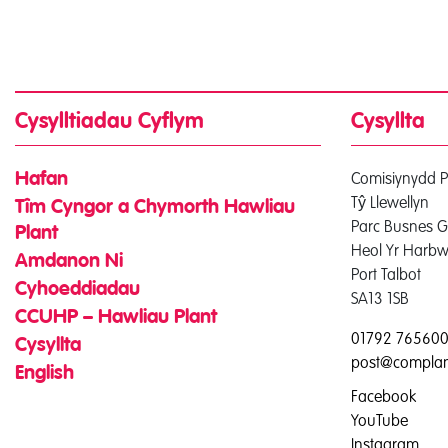
Cysylltiadau Cyflym
Cysyllta
Comisiynydd P
Hafan
Tŷ Llewellyn
Tîm Cyngor a Chymorth Hawliau
Parc Busnes G
Plant
Heol Yr Harbw
Amdanon Ni
Port Talbot
Cyhoeddiadau
SA13 1SB
CCUHP – Hawliau Plant
01792 76560
Cysyllta
post@complan
English
Facebook
YouTube
Instagram