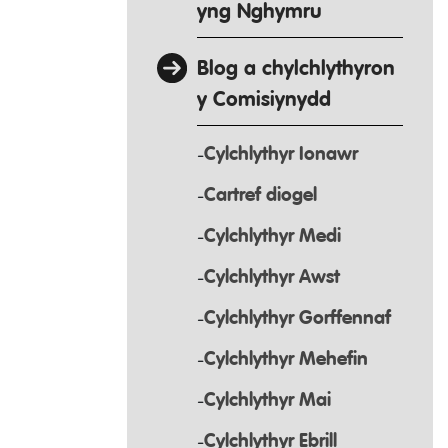
yng Nghymru
Blog a chylchlythyron
y Comisiynydd
Cylchlythyr Ionawr
Cartref diogel
Cylchlythyr Medi
Cylchlythyr Awst
Cylchlythyr Gorffennaf
Cylchlythyr Mehefin
Cylchlythyr Mai
Cylchlythyr Ebrill