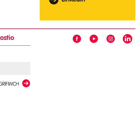
ostio
GRIFIWCH