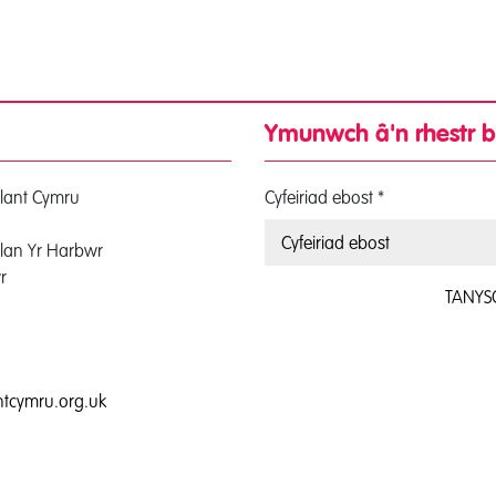
Ymunwch â'n rhestr b
lant Cymru
Cyfeiriad ebost
*
lan Yr Harbwr
r
TANYS
0
tcymru.org.uk