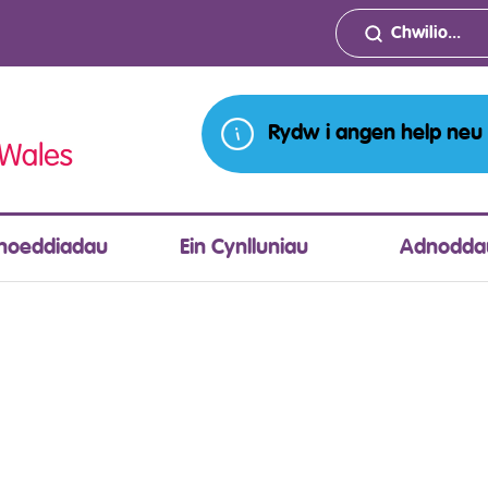
Rydw i angen help neu
hoeddiadau
Ein Cynlluniau
Adnodda