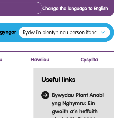
Change the language to English
Open menu to access the various options f
Rydw i’n blentyn neu berson ifanc
 gyngor
u
Hawliau
Cysyllta
Useful links
Bywydau Plant Anabl
yng Nghymru: Ein
gwaith a’n heffaith