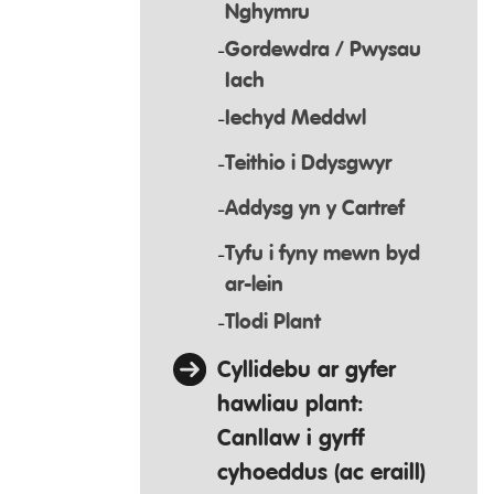
Nghymru
Gordewdra / Pwysau
Iach
Iechyd Meddwl
Teithio i Ddysgwyr
Addysg yn y Cartref
Tyfu i fyny mewn byd
ar-lein
Tlodi Plant
Cyllidebu ar gyfer
hawliau plant:
Canllaw i gyrff
cyhoeddus (ac eraill)