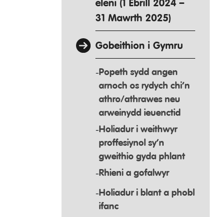
eleni (1 Ebrill 2024 –
31 Mawrth 2025)
Gobeithion i Gymru
Popeth sydd angen
arnoch os rydych chi’n
athro/athrawes neu
arweinydd ieuenctid
Holiadur i weithwyr
proffesiynol sy’n
gweithio gyda phlant
Rhieni a gofalwyr
Holiadur i blant a phobl
ifanc