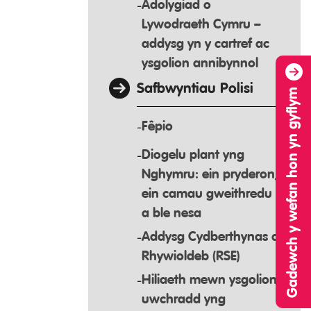
Adolygiad o
Lywodraeth Cymru –
addysg yn y cartref ac
ysgolion annibynnol
Safbwyntiau Polisi
Gadewch y wefan hon yn gyflym
Fêpio
Diogelu plant yng
Nghymru: ein pryderon,
ein camau gweithredu
a ble nesa
Addysg Cydberthynas a
Rhywioldeb (RSE)
Hiliaeth mewn ysgolion
uwchradd yng