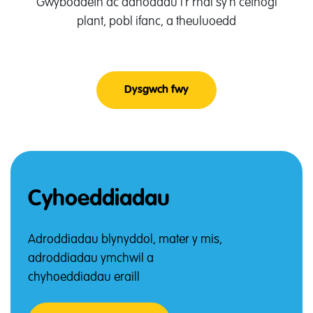
Gwybodaeth ac adnoddau i'r rhai sy'n cefnogi
plant, pobl ifanc, a theuluoedd
Dysgwch fwy
About Gwybodaeth i Weit
Cyhoeddiadau
Adroddiadau blynyddol, mater y mis,
adroddiadau ymchwil a
chyhoeddiadau eraill