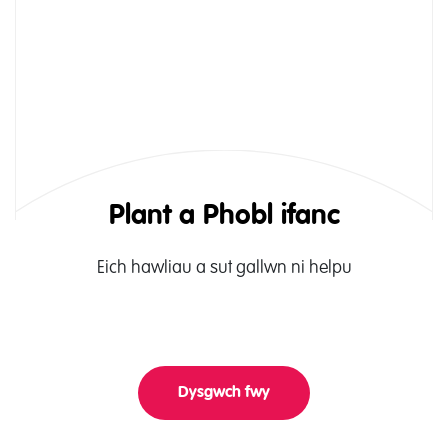
Plant a Phobl ifanc
Eich hawliau a sut gallwn ni helpu
Dysgwch fwy
About Gwybodaeth i Blant