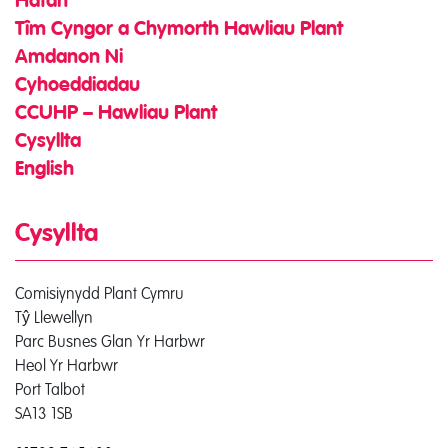
Hafan
Tîm Cyngor a Chymorth Hawliau Plant
Amdanon Ni
Cyhoeddiadau
CCUHP – Hawliau Plant
Cysyllta
English
Cysyllta
Comisiynydd Plant Cymru
Tŷ Llewellyn
Parc Busnes Glan Yr Harbwr
Heol Yr Harbwr
Port Talbot
SA13 1SB