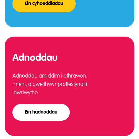
Ein cyhoeddiadau
Adnoddau
Adnoddau am ddim i athrawon,
rhieni, a gweithwyr proffesiynol i
lawrlwytho
Ein hadnoddau