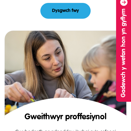
Gadewch y wefan hon yn gyflym
Dysgwch fwy
About Gwybodaeth i rieni
Gweithwyr proffesiynol