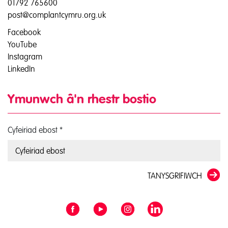
01792 765600
post@complantcymru.org.uk
Facebook
YouTube
Instagram
LinkedIn
Ymunwch â'n rhestr bostio
Cyfeiriad ebost
*
TANYSGRIFIWCH