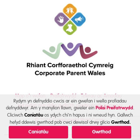
Map o’r wefan
Preifatrwydd
Telerau ac Amodau
Rydym yn defnyddio cwcis ar ein gwefan i wella profiadau
Sut rydyn ni’n delio gyda’ch gwybodaeth bersonol
defnyddwyr. Am y manylion llawn, gweler ein
.
Polisi Preifatrwydd
Cliciwch
os ydych chi'n hapus i ni wneud hyn. Gallwch
Caniatáu
© 2026 Comisiynydd Plant Cymru
hefyd ddewis gwrthod pob cwci dewisol drwy glicio
Gwrthod.
Caniatáu
Gwrthod