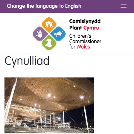
Change the language to English
Me
Cynulliad