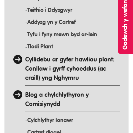
Gadewch y wefan hon yn gyflym
Teithio i Ddysgwyr
Addysg yn y Cartref
Tyfu i fyny mewn byd ar-lein
Tlodi Plant
Cyllidebu ar gyfer hawliau plant:
Canllaw i gyrff cyhoeddus (ac
eraill) yng Nghymru
Blog a chylchlythyron y
Comisiynydd
Cylchlythyr Ionawr
Cartref diogel