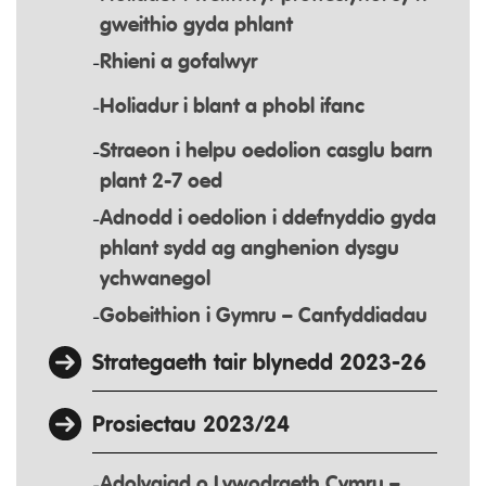
gweithio gyda phlant
Rhieni a gofalwyr
Holiadur i blant a phobl ifanc
Straeon i helpu oedolion casglu barn
plant 2-7 oed
Adnodd i oedolion i ddefnyddio gyda
phlant sydd ag anghenion dysgu
ychwanegol
Gobeithion i Gymru – Canfyddiadau
Strategaeth tair blynedd 2023-26
Prosiectau 2023/24
Adolygiad o Lywodraeth Cymru –