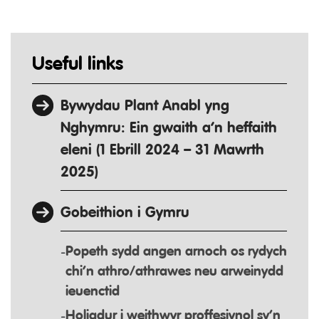
Useful links
Bywydau Plant Anabl yng
Nghymru: Ein gwaith a’n heffaith
eleni (1 Ebrill 2024 – 31 Mawrth
2025)
Gobeithion i Gymru
Popeth sydd angen arnoch os rydych
chi’n athro/athrawes neu arweinydd
ieuenctid
Holiadur i weithwyr proffesiynol sy’n