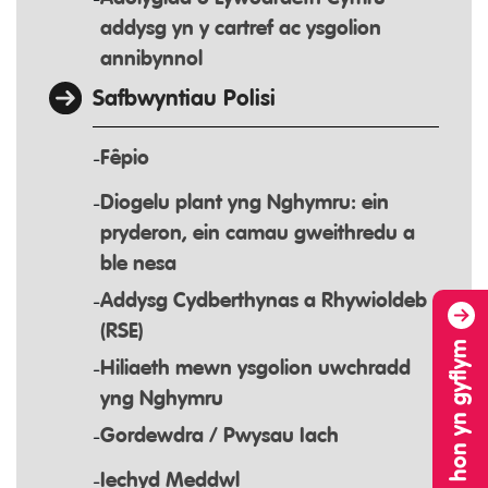
addysg yn y cartref ac ysgolion
annibynnol
Safbwyntiau Polisi
Fêpio
Diogelu plant yng Nghymru: ein
pryderon, ein camau gweithredu a
ble nesa
Addysg Cydberthynas a Rhywioldeb
(RSE)
Hiliaeth mewn ysgolion uwchradd
yng Nghymru
Gordewdra / Pwysau Iach
Iechyd Meddwl