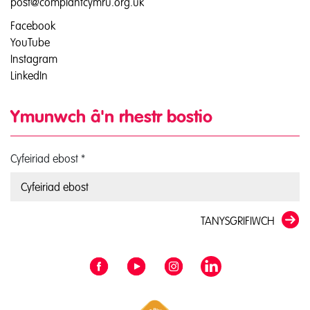
post@complantcymru.org.uk
Facebook
YouTube
Instagram
LinkedIn
Ymunwch â'n rhestr bostio
Cyfeiriad ebost
*
TANYSGRIFIWCH