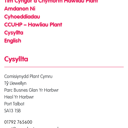
Tîm Cyngor a Chymorth Hawliau Plant
Amdanon Ni
Cyhoeddiadau
CCUHP – Hawliau Plant
Cysyllta
English
Cysyllta
Comisiynydd Plant Cymru
Tŷ Llewellyn
Parc Busnes Glan Yr Harbwr
Heol Yr Harbwr
Port Talbot
SA13 1SB
01792 765600