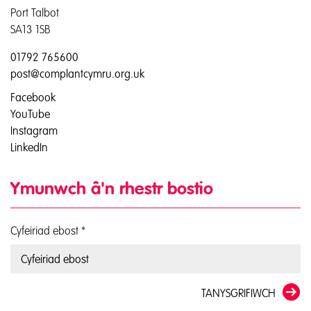
Port Talbot
SA13 1SB
01792 765600
post@complantcymru.org.uk
Facebook
YouTube
Instagram
LinkedIn
Ymunwch â'n rhestr bostio
Cyfeiriad ebost
*
TANYSGRIFIWCH