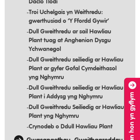
Daclo Tlodi
Troi Uchelgais yn Weithredu:
gwerthusiad o ‘Y Ffordd Gywir’
Dull Gweithredu ar sail Hawliau
Plant tuag at Anghenion Dysgu
Ychwanegol
Dull Gweithredu seiliedig ar Hawliau
Plant ar gyfer Gofal Cymdeithasol
yng Nghymru
Dull Gweithredu seiliedig ar Hawliau
Gadewch y wefan hon yn gyflym
Plant i Addysg yng Nghymru
Dull Gweithredu Seiliedig ar Hawliau
Plant yng Nghymru
Crynodeb o Ddull Hawliau Plant