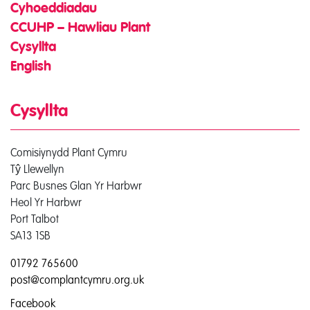
Cyhoeddiadau
CCUHP – Hawliau Plant
Cysyllta
English
Cysyllta
Comisiynydd Plant Cymru
Tŷ Llewellyn
Parc Busnes Glan Yr Harbwr
Heol Yr Harbwr
Port Talbot
SA13 1SB
01792 765600
post@complantcymru.org.uk
Facebook