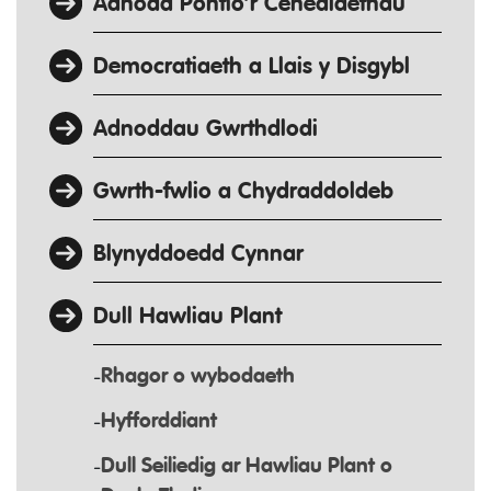
Adnodd Pontio’r Cenedlaethau
Democratiaeth a Llais y Disgybl
Adnoddau Gwrthdlodi
Gwrth-fwlio a Chydraddoldeb
Blynyddoedd Cynnar
Dull Hawliau Plant
Rhagor o wybodaeth
Hyfforddiant
Dull Seiliedig ar Hawliau Plant o