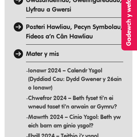
Gwasanaethau, Gweithgareddau,
Llyfrau a Gwersi
Posteri Hawliau, Pecyn Symbolau,
Fideos a’n Cân Hawliau
Mater y mis
Ionawr 2024 – Calendr Ysgol
(Dyddiad Cau: Dydd Gwener y 26ain
o Ionawr)
Chwefror 2024 – Beth fyset ti’n ei
wneud taset ti’n arwain ar Gymru?
Mawrth 2024 – Cinio Ysgol: Beth yw
eich barn am ginio ysgol?
Ebrill 2024 – Teithio i’r ysgol