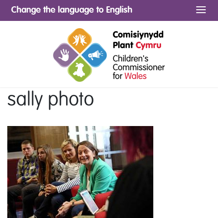
Change the language to English
Me
sally photo