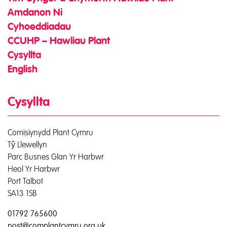
Amdanon Ni
Cyhoeddiadau
CCUHP – Hawliau Plant
Cysyllta
English
Cysyllta
Comisiynydd Plant Cymru
Tŷ Llewellyn
Parc Busnes Glan Yr Harbwr
Heol Yr Harbwr
Port Talbot
SA13 1SB
01792 765600
post@complantcymru.org.uk