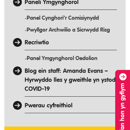
Paneli Ymgynghorol
Panel Cynghori’r Comisiynydd
Pwyllgor Archwilio a Sicrwydd Risg
Recriwtio
Panel Ymgynghorol Oedolion
Blog ein staff: Amanda Evans –
Hyrwyddo lles y gweithle yn ystod
Gadewch y wefan hon yn gyflym
COVID-19
Pwerau cyfreithiol