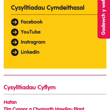
Cysylltiadau Cymdeithasol
Facebook
YouTube
Instragram
LinkedIn
Cysylltiadau Cyflym
Hafan
Tîm Cyngor a Chymorth Hawliau Plant