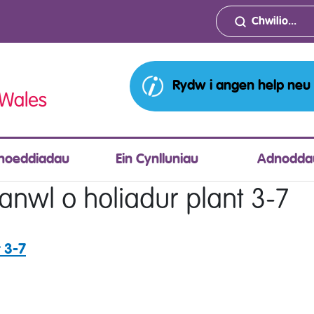
Rydw i angen help neu
hoeddiadau
Ein Cynlluniau
Adnodda
nwl o holiadur plant 3-7
 3-7