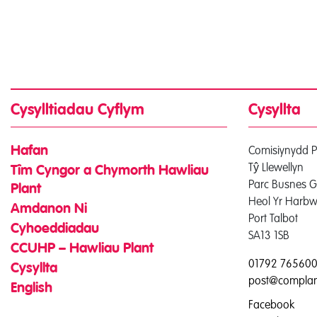
Cysylltiadau Cyflym
Cysyllta
Comisiynydd P
Hafan
Tŷ Llewellyn
Tîm Cyngor a Chymorth Hawliau
Parc Busnes G
Plant
Heol Yr Harbw
Amdanon Ni
Port Talbot
Cyhoeddiadau
SA13 1SB
CCUHP – Hawliau Plant
01792 76560
Cysyllta
post@complan
English
Facebook