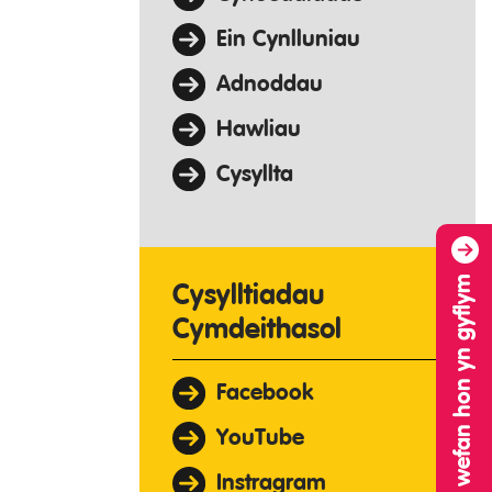
Ein Cynlluniau
Adnoddau
Hawliau
Cysyllta
Gadewch y wefan hon yn gyflym
Cysylltiadau
Cymdeithasol
Facebook
YouTube
Instragram