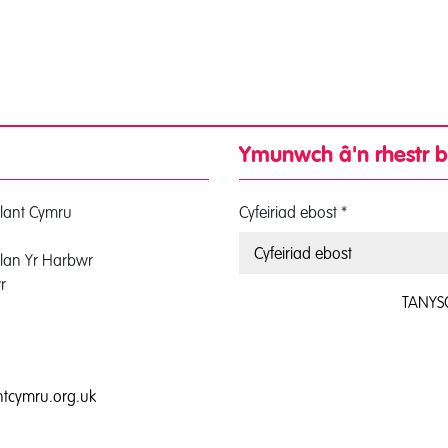
Ymunwch â'n rhestr b
lant Cymru
Cyfeiriad ebost
*
lan Yr Harbwr
r
TANYS
0
tcymru.org.uk