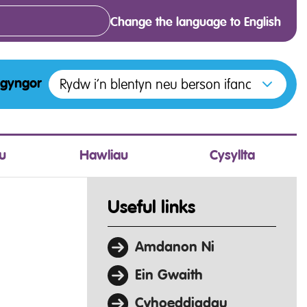
Change the language to English
Open menu to access the various options f
Rydw i’n blentyn neu berson ifanc
 gyngor
u
Hawliau
Cysyllta
Useful links
Amdanon Ni
Ein Gwaith
Cyhoeddiadau