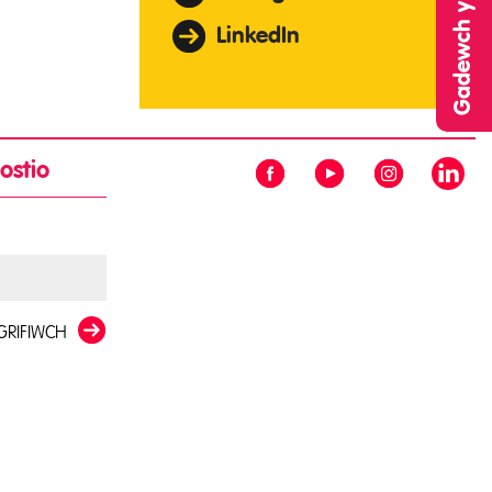
LinkedIn
ostio
GRIFIWCH