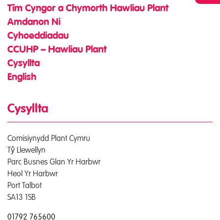
Tîm Cyngor a Chymorth Hawliau Plant
Amdanon Ni
Cyhoeddiadau
CCUHP – Hawliau Plant
Cysyllta
English
Cysyllta
Comisiynydd Plant Cymru
Tŷ Llewellyn
Parc Busnes Glan Yr Harbwr
Heol Yr Harbwr
Port Talbot
SA13 1SB
01792 765600