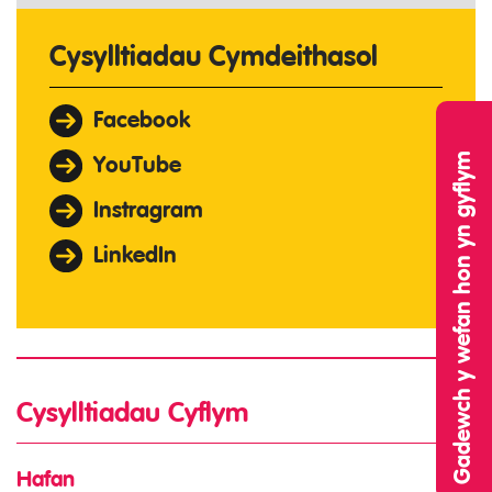
Cysylltiadau Cymdeithasol
Facebook
Gadewch y wefan hon yn gyflym
YouTube
Instragram
LinkedIn
Cysylltiadau Cyflym
Hafan