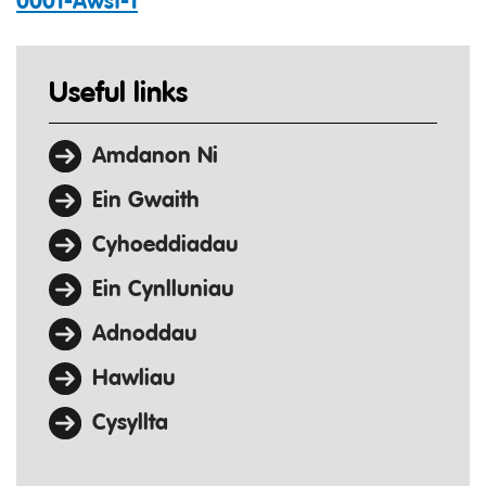
0001-Awst-1
Useful links
Amdanon Ni
Ein Gwaith
Cyhoeddiadau
Ein Cynlluniau
Adnoddau
Hawliau
Cysyllta