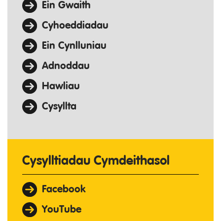
Ein Gwaith
Cyhoeddiadau
Ein Cynlluniau
Adnoddau
Hawliau
Cysyllta
Cysylltiadau Cymdeithasol
Facebook
YouTube