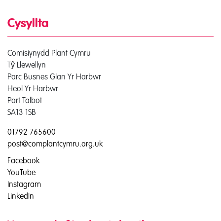
Cysyllta
Comisiynydd Plant Cymru
Tŷ Llewellyn
Parc Busnes Glan Yr Harbwr
Heol Yr Harbwr
Port Talbot
SA13 1SB
01792 765600
post@complantcymru.org.uk
Facebook
YouTube
Instagram
LinkedIn