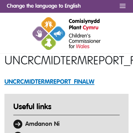
Change the language to English
Me
UNCRCMIDTERMREPORT_
UNCRCMIDTERMREPORT_FINALW
Useful links
Amdanon Ni