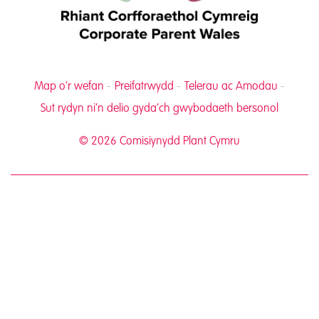
Map o’r wefan
Preifatrwydd
Telerau ac Amodau
Sut rydyn ni’n delio gyda’ch gwybodaeth bersonol
© 2026 Comisiynydd Plant Cymru