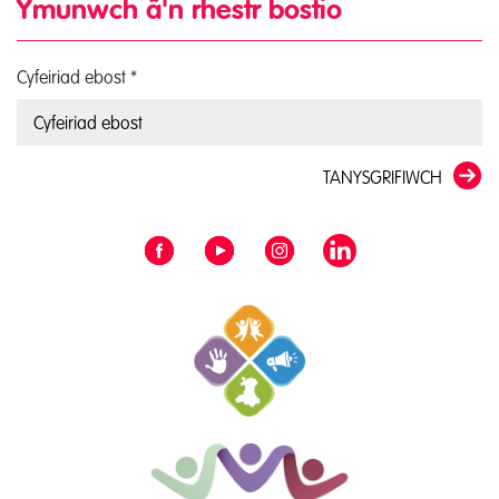
Ymunwch â'n rhestr bostio
Cyfeiriad ebost
*
TANYSGRIFIWCH