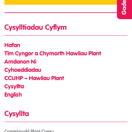
Cysylltiadau Cyflym
Hafan
Tîm Cyngor a Chymorth Hawliau Plant
Amdanon Ni
Cyhoeddiadau
CCUHP – Hawliau Plant
Cysyllta
English
Cysyllta
Comisiynydd Plant Cymru