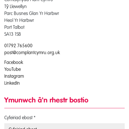
Tŷ Llewellyn
Parc Busnes Glan Yr Harbwr
Heol Yr Harbwr
Port Talbot
SA13 1SB
01792 765600
post@complantcymru.org.uk
Facebook
YouTube
Instagram
LinkedIn
Ymunwch â'n rhestr bostio
Cyfeiriad ebost
*