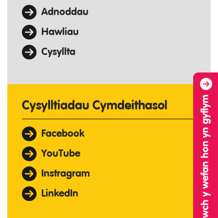
Adnoddau
Hawliau
Cysyllta
Gadewch y wefan hon yn gyflym
Cysylltiadau Cymdeithasol
Facebook
YouTube
Instragram
LinkedIn