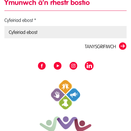
Ymunwch â'n rhestr bostio
Cyfeiriad ebost
*
TANYSGRIFIWCH