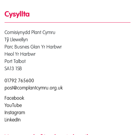
Cysyllta
Comisiynydd Plant Cymru
Tŷ Llewellyn
Parc Busnes Glan Yr Harbwr
Heol Yr Harbwr
Port Talbot
SA13 1SB
01792 765600
post@complantcymru.org.uk
Facebook
YouTube
Instagram
LinkedIn