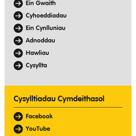
Ein Gwaith
Cyhoeddiadau
Ein Cynlluniau
Adnoddau
Hawliau
Cysyllta
Cysylltiadau Cymdeithasol
Facebook
YouTube