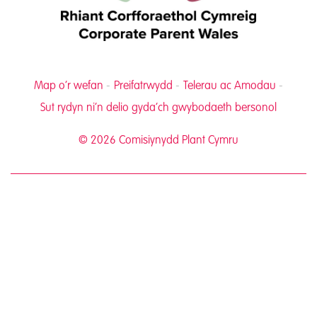
Map o’r wefan
Preifatrwydd
Telerau ac Amodau
Sut rydyn ni’n delio gyda’ch gwybodaeth bersonol
© 2026 Comisiynydd Plant Cymru