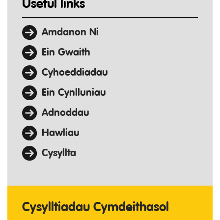
Useful links
Amdanon Ni
Ein Gwaith
Cyhoeddiadau
Ein Cynlluniau
Adnoddau
Hawliau
Cysyllta
Cysylltiadau Cymdeithasol