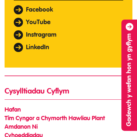
Facebook
YouTube
Instragram
Gadewch y wefan hon yn gyflym
LinkedIn
Cysylltiadau Cyflym
Hafan
Tîm Cyngor a Chymorth Hawliau Plant
Amdanon Ni
Cyhoeddiadau