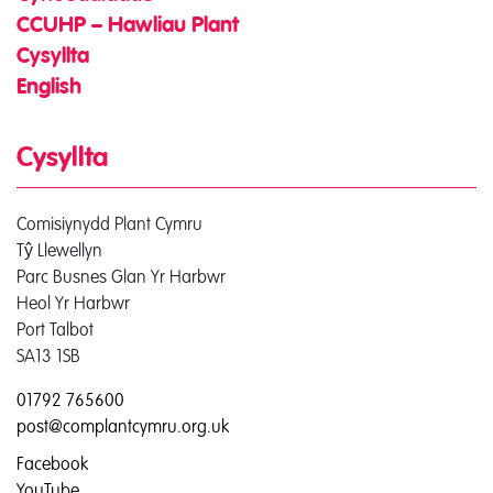
CCUHP – Hawliau Plant
Cysyllta
English
Cysyllta
Comisiynydd Plant Cymru
Tŷ Llewellyn
Parc Busnes Glan Yr Harbwr
Heol Yr Harbwr
Port Talbot
SA13 1SB
01792 765600
post@complantcymru.org.uk
Facebook
YouTube