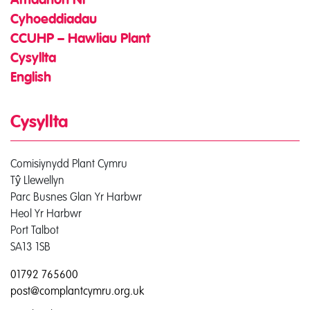
Amdanon Ni
Cyhoeddiadau
CCUHP – Hawliau Plant
Cysyllta
English
Cysyllta
Comisiynydd Plant Cymru
Tŷ Llewellyn
Parc Busnes Glan Yr Harbwr
Heol Yr Harbwr
Port Talbot
SA13 1SB
01792 765600
post@complantcymru.org.uk