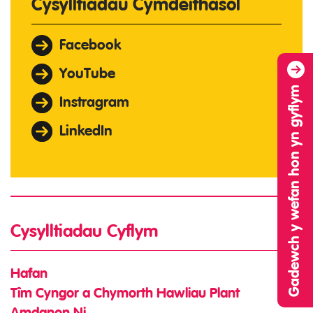
Cysylltiadau Cymdeithasol
Facebook
YouTube
Gadewch y wefan hon yn gyflym
Instragram
LinkedIn
Cysylltiadau Cyflym
Hafan
Tîm Cyngor a Chymorth Hawliau Plant