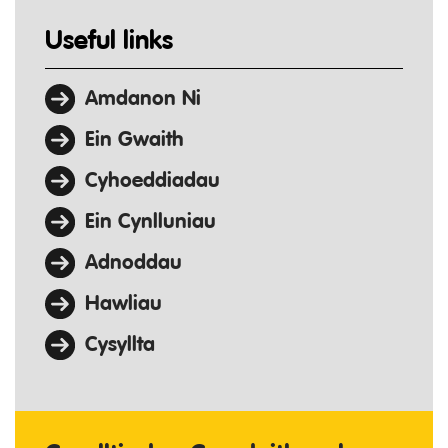
Useful links
Amdanon Ni
Ein Gwaith
Cyhoeddiadau
Ein Cynlluniau
Adnoddau
Hawliau
Cysyllta