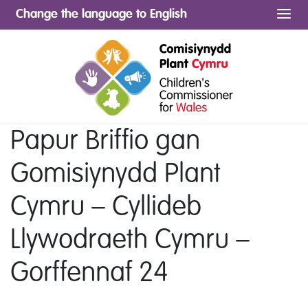
Change the language to English
Me
Papur Briffio gan
Gomisiynydd Plant
Cymru – Cyllideb
Llywodraeth Cymru –
Gorffennaf 24