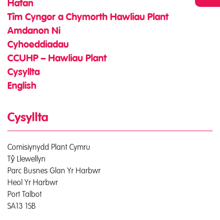
Hafan
Tîm Cyngor a Chymorth Hawliau Plant
Amdanon Ni
Cyhoeddiadau
CCUHP – Hawliau Plant
Cysyllta
English
Cysyllta
Comisiynydd Plant Cymru
Tŷ Llewellyn
Parc Busnes Glan Yr Harbwr
Heol Yr Harbwr
Port Talbot
SA13 1SB