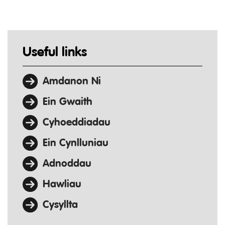
Useful links
Amdanon Ni
Ein Gwaith
Cyhoeddiadau
Ein Cynlluniau
Adnoddau
Hawliau
Cysyllta