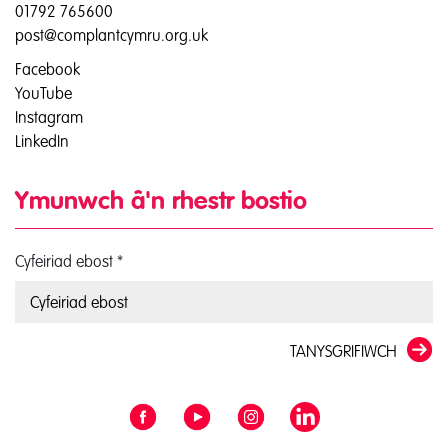
01792 765600
post@complantcymru.org.uk
Facebook
YouTube
Instagram
LinkedIn
Ymunwch â'n rhestr bostio
Cyfeiriad ebost
*
TANYSGRIFIWCH