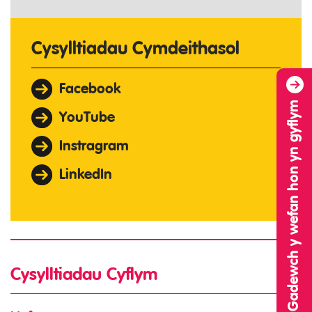
Cysylltiadau Cymdeithasol
Facebook
Gadewch y wefan hon yn gyflym
YouTube
Instragram
LinkedIn
Cysylltiadau Cyflym