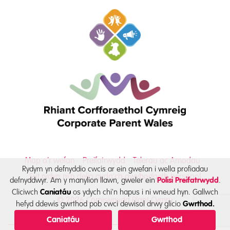
Map o’r wefan
Preifatrwydd
Telerau ac Amodau
Rydym yn defnyddio cwcis ar ein gwefan i wella profiadau
Sut rydyn ni’n delio gyda’ch gwybodaeth bersonol
defnyddwyr. Am y manylion llawn, gweler ein
.
Polisi Preifatrwydd
Cliciwch
os ydych chi'n hapus i ni wneud hyn. Gallwch
Caniatáu
© 2026 Comisiynydd Plant Cymru
hefyd ddewis gwrthod pob cwci dewisol drwy glicio
Gwrthod.
Caniatáu
Gwrthod