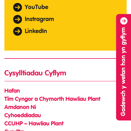
YouTube
Instragram
Gadewch y wefan hon yn gyflym
LinkedIn
Cysylltiadau Cyflym
Hafan
Tîm Cyngor a Chymorth Hawliau Plant
Amdanon Ni
Cyhoeddiadau
CCUHP – Hawliau Plant