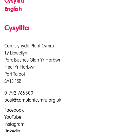
Cysyllta
English
Cysyllta
Comisiynydd Plant Cymru
Tŷ Llewellyn
Parc Busnes Glan Yr Harbwr
Heol Yr Harbwr
Port Talbot
SA13 1SB
01792 765600
post@complantcymru.org.uk
Facebook
YouTube
Instagram
LinkedIn