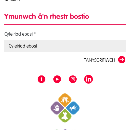
Ymunwch â'n rhestr bostio
Cyfeiriad ebost
*
TANYSGRIFIWCH