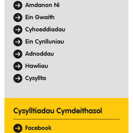
Amdanon Ni
Ein Gwaith
Cyhoeddiadau
Ein Cynlluniau
Adnoddau
Hawliau
Cysyllta
Cysylltiadau Cymdeithasol
Facebook