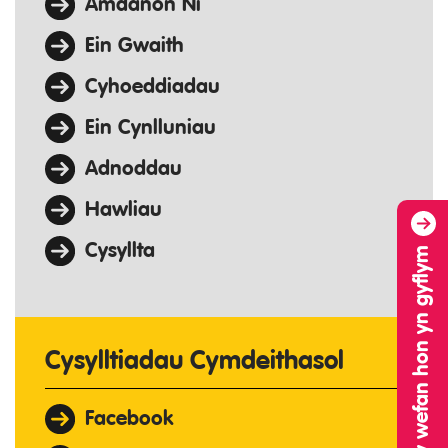
Amdanon Ni
Ein Gwaith
Cyhoeddiadau
Ein Cynlluniau
Adnoddau
Hawliau
Cysyllta
Gadewch y wefan hon yn gyflym
Cysylltiadau Cymdeithasol
Facebook