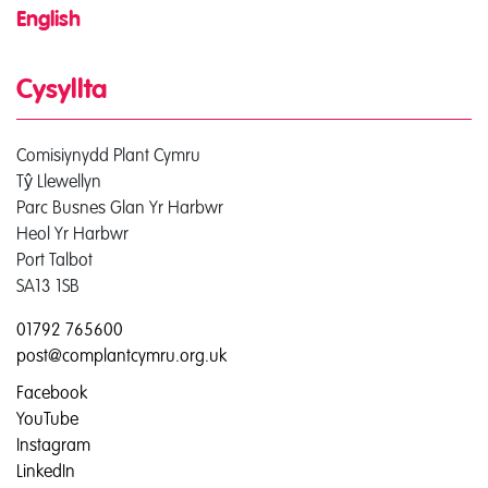
English
Cysyllta
Comisiynydd Plant Cymru
Tŷ Llewellyn
Parc Busnes Glan Yr Harbwr
Heol Yr Harbwr
Port Talbot
SA13 1SB
01792 765600
post@complantcymru.org.uk
Facebook
YouTube
Instagram
LinkedIn