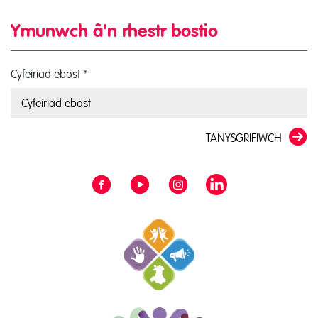
Ymunwch â'n rhestr bostio
Cyfeiriad ebost
*
TANYSGRIFIWCH