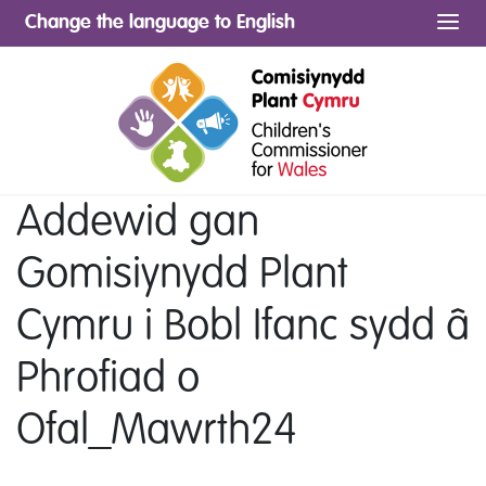
Change the language to English
Me
Addewid gan
Gomisiynydd Plant
Cymru i Bobl Ifanc sydd â
Phrofiad o
Ofal_Mawrth24