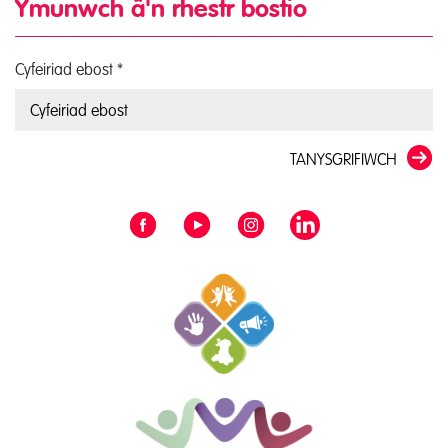
Ymunwch â'n rhestr bostio
Cyfeiriad ebost
*
TANYSGRIFIWCH