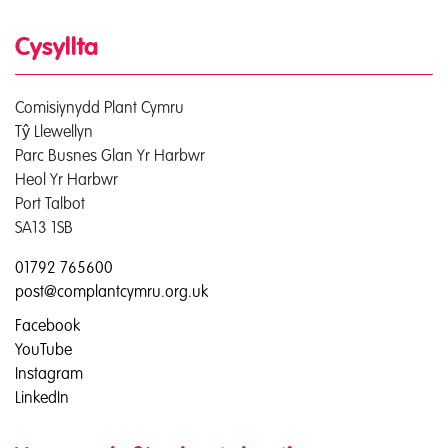
Cysyllta
Comisiynydd Plant Cymru
Tŷ Llewellyn
Parc Busnes Glan Yr Harbwr
Heol Yr Harbwr
Port Talbot
SA13 1SB
01792 765600
post@complantcymru.org.uk
Facebook
YouTube
Instagram
LinkedIn