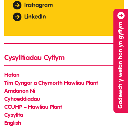
Instragram
LinkedIn
Gadewch y wefan hon yn gyflym
Cysylltiadau Cyflym
Hafan
Tîm Cyngor a Chymorth Hawliau Plant
Amdanon Ni
Cyhoeddiadau
CCUHP – Hawliau Plant
Cysyllta
English