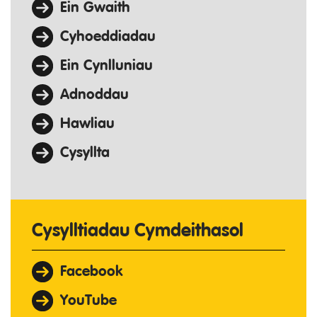
Ein Gwaith
Cyhoeddiadau
Ein Cynlluniau
Adnoddau
Hawliau
Cysyllta
Cysylltiadau Cymdeithasol
Facebook
YouTube