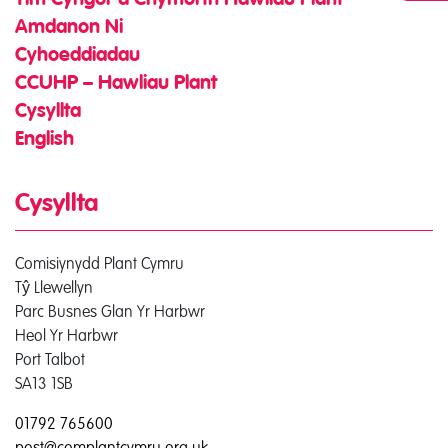
Tîm Cyngor a Chymorth Hawliau Plant
Amdanon Ni
Cyhoeddiadau
CCUHP – Hawliau Plant
Cysyllta
English
Cysyllta
Comisiynydd Plant Cymru
Tŷ Llewellyn
Parc Busnes Glan Yr Harbwr
Heol Yr Harbwr
Port Talbot
SA13 1SB
01792 765600
post@complantcymru.org.uk