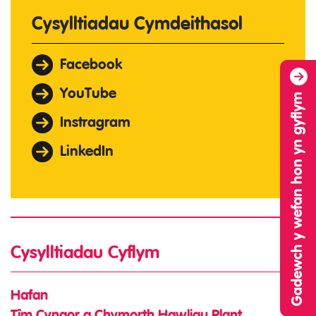
Cysylltiadau Cymdeithasol
Facebook
YouTube
Gadewch y wefan hon yn gyflym
Instragram
LinkedIn
Cysylltiadau Cyflym
Hafan