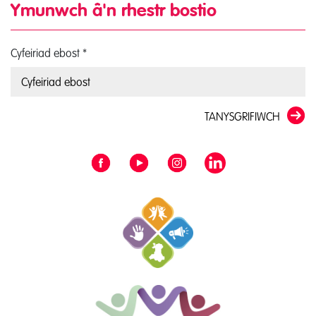
Ymunwch â'n rhestr bostio
Cyfeiriad ebost
*
TANYSGRIFIWCH