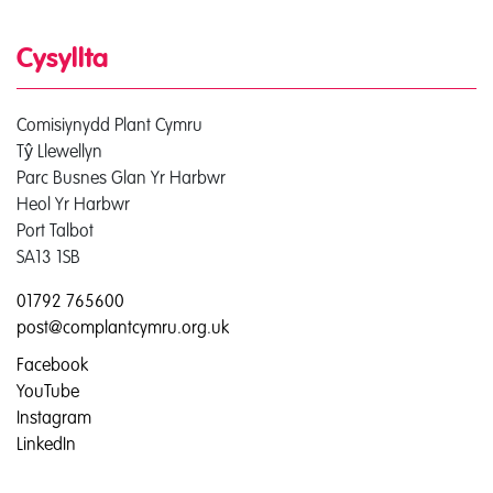
Cysyllta
Comisiynydd Plant Cymru
Tŷ Llewellyn
Parc Busnes Glan Yr Harbwr
Heol Yr Harbwr
Port Talbot
SA13 1SB
01792 765600
post@complantcymru.org.uk
Facebook
YouTube
Instagram
LinkedIn