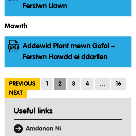
Fersiwn Llawn
Mawrth
Addewid Plant mewn Gofal –
Fersiwn Hawdd ei ddarllen
PREVIOUS
1
2
3
4
…
16
NEXT
Useful links
Amdanon Ni