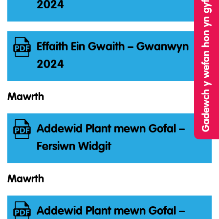
Gadewch y wefan hon yn gyflym
2024
Effaith Ein Gwaith – Gwanwyn
2024
Mawrth
Addewid Plant mewn Gofal –
Fersiwn Widgit
Mawrth
Addewid Plant mewn Gofal –