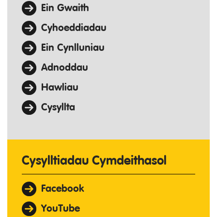
Ein Gwaith
Cyhoeddiadau
Ein Cynlluniau
Adnoddau
Hawliau
Cysyllta
Cysylltiadau Cymdeithasol
Facebook
YouTube