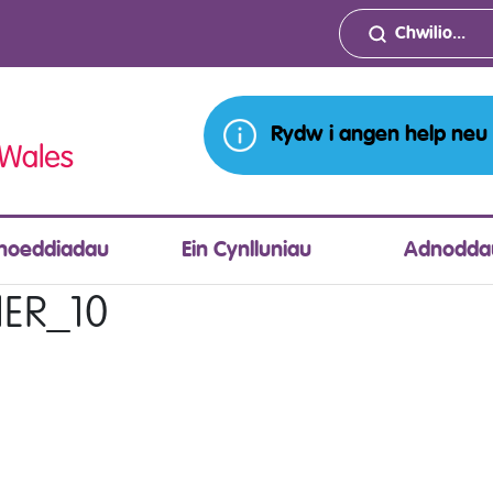
Rydw i angen help neu
hoeddiadau
Ein Cynlluniau
Adnodda
ER_10