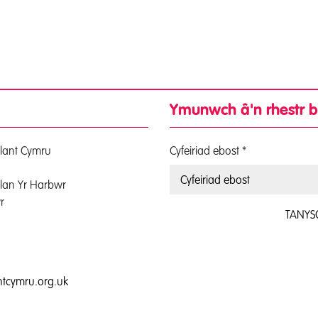
Ymunwch â'n rhestr b
lant Cymru
Cyfeiriad ebost
*
lan Yr Harbwr
r
TANYS
0
tcymru.org.uk