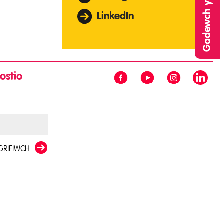
LinkedIn
ostio
GRIFIWCH