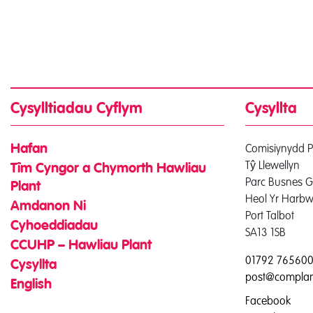
Cysylltiadau Cyflym
Cysyllta
Comisiynydd P
Hafan
Tŷ Llewellyn
Tîm Cyngor a Chymorth Hawliau
Parc Busnes G
Plant
Heol Yr Harbw
Amdanon Ni
Port Talbot
Cyhoeddiadau
SA13 1SB
CCUHP – Hawliau Plant
01792 76560
Cysyllta
post@complan
English
Facebook