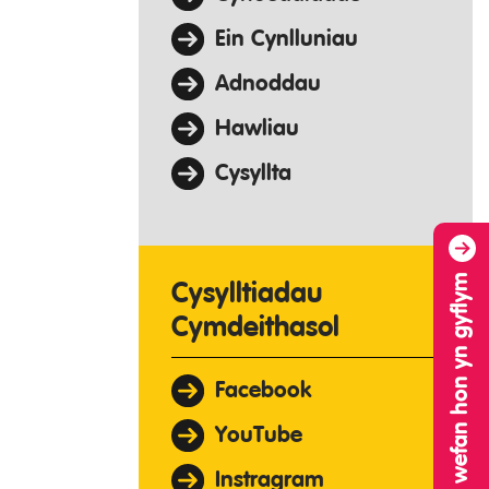
Ein Cynlluniau
Adnoddau
Hawliau
Cysyllta
Gadewch y wefan hon yn gyflym
Cysylltiadau
Cymdeithasol
Facebook
YouTube
Instragram